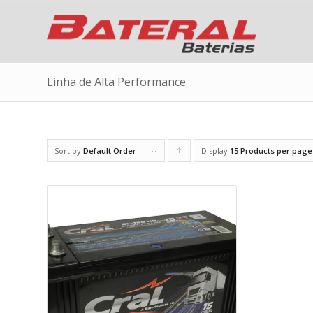
Linha de Alta Performance
Sort by
Default Order
Display
Click
15 Products per page
to
order
products
ascending