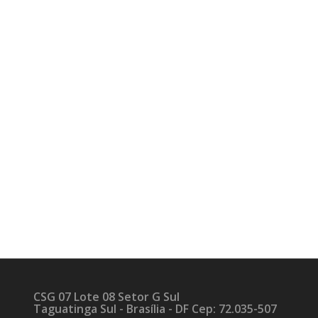
CSG 07 Lote 08 Setor G Sul
Taguatinga Sul - Brasília - DF Cep: 72.035-507