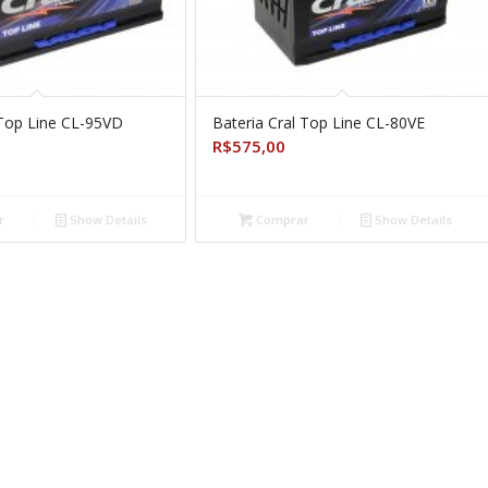
 Top Line CL-95VD
Bateria Cral Top Line CL-80VE
R$
575,00
r
Show Details
Comprar
Show Details