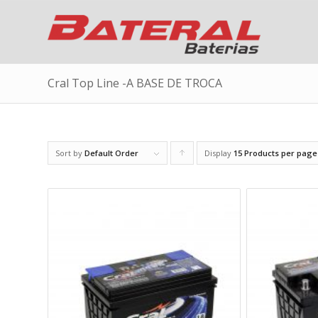
Cral Top Line -A BASE DE TROCA
Sort by
Default Order
Display
Click
15 Products per page
to
order
products
ascending