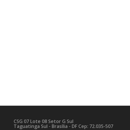
CSG 07 Lote 08 Setor G Sul
Taguatinga Sul - Brasília - DF Cep: 72.035-507