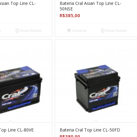
Asian Top Line CL-
Bateria Cral Asian Top Line CL-
50NSE
R$
385,00
r
Show Details
Comprar
Show Details
 Top Line CL-80VE
Bateria Cral Top Line CL-50FD
R$
380,00