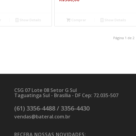
r
Show Details
Comprar
Show Details
Página 1 de 2
CSG 07 Lote 08 Setor G Sul
Taguatinga Sul - Brasília - DF Cep: 72.035-507
(61) 3356-4488 / 3356-4430
vendas@bateral.com.br
RECEBA NOSSAS NOVIDADES: