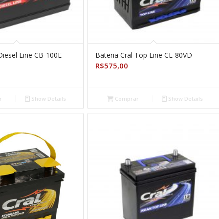
 Diesel Line CB-100E
Bateria Cral Top Line CL-80VD
R$
575,00
r
Show Details
Comprar
Show Details