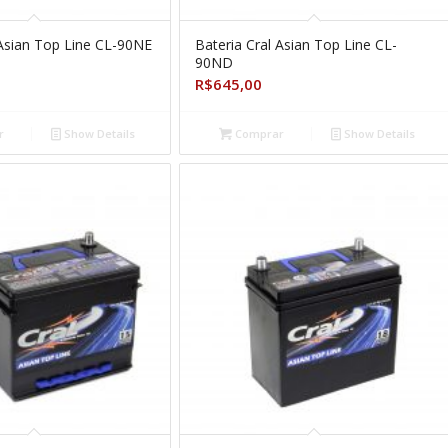
 Asian Top Line CL-90NE
Bateria Cral Asian Top Line CL-
90ND
R$
645,00
r
Show Details
Comprar
Show Details