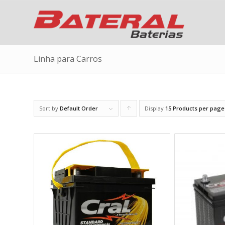
Linha para Carros
Sort by
Default Order
Display
Click
15 Products per page
to
order
products
ascending