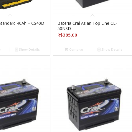
 Standard 40Ah – CS40D
Bateria Cral Asian Top Line CL-
50NSD
R$
385,00
r
Show Details
Comprar
Show Details