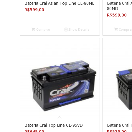
Bateria Cral Asian Top Line CL-80NE
Bateria Cral 
80ND
R$
599,00
R$
599,00
Comprar
Show Details
Compra
Bateria Cral Top Line CL-95VD
Bateria Cral
R$
645,00
R$
575,00